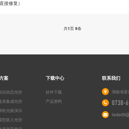
软件直接修复）
共
1
页
9
条
方案
下载中心
联系我们
湖南省娄
标识动态光控
软件下载
道具集成光控
产品资料
0738-6
样机光效演示
lededit
模型嵌入光控
光态交互协议